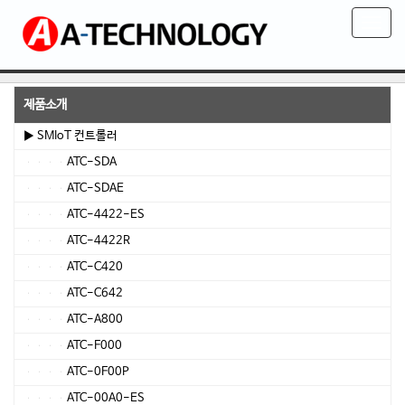
T
o
g
g
l
제품소개
e
▶ SMIoT 컨트롤러
n
ATC-SDA
a
v
ATC-SDAE
i
ATC-4422-ES
g
ATC-4422R
a
t
ATC-C420
i
ATC-C642
o
ATC-A800
n
ATC-F000
ATC-0F00P
ATC-00A0-ES