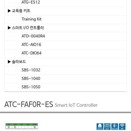
ATG-ES12
▶ 교육용 키트
Training Kit
▶ 스마트 I/O 컨트롤러
ATD-0040R4
ATC-AIO16
ATC-DIO64
▶ 솔라보드
SBS-1032
SBS-1040
SBS-1050
ATC-FAF0R-ES
Smart IoT Controller